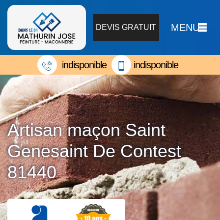
MENU
DEVIS GRATUIT
indisponible
indisponible
Artisan maçon Saint
Genesaint De Contest
81440