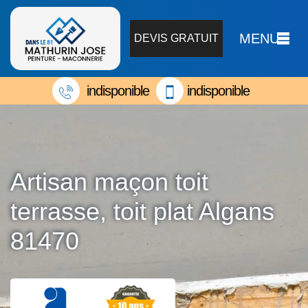
MENU
DEVIS GRATUIT
indisponible
indisponible
Artisan maçon toit
terrasse, toit plat Algans
81470