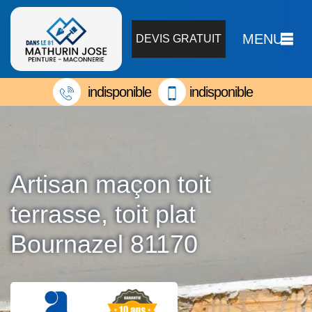
MENU
DEVIS GRATUIT
indisponible
indisponible
Artisan maçon toit
terrasse, toit plat
Bournazel 81170