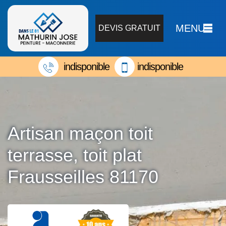
MENU
DEVIS GRATUIT
indisponible
indisponible
Artisan maçon toit
terrasse, toit plat
Frausseilles 81170