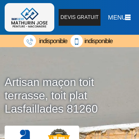
MENU
DEVIS GRATUIT
indisponible
indisponible
Artisan maçon toit
terrasse, toit plat
Lasfaillades 81260