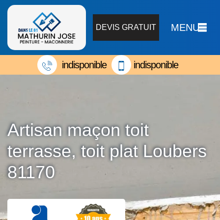
MENU
DEVIS GRATUIT
indisponible
indisponible
Artisan maçon toit
terrasse, toit plat Loubers
81170