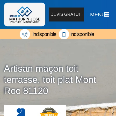
MENU
DEVIS GRATUIT
indisponible
indisponible
Artisan maçon toit
terrasse, toit plat Mont
Roc 81120