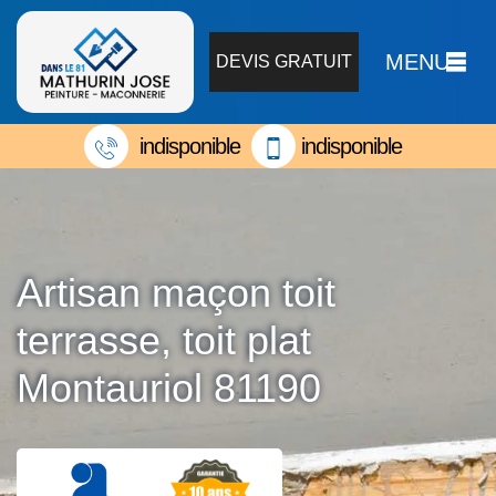
MENU
DEVIS GRATUIT
indisponible
indisponible
Artisan maçon toit
terrasse, toit plat
Montauriol 81190