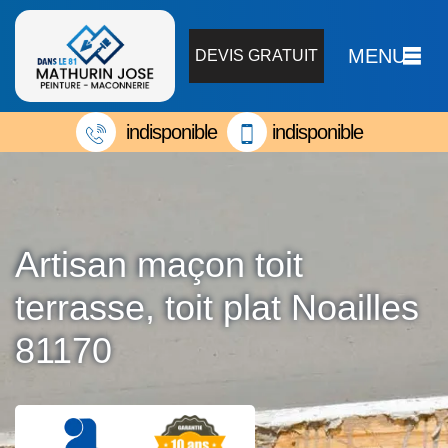
MENU
DEVIS GRATUIT
indisponible
indisponible
Artisan maçon toit
terrasse, toit plat Noailles
81170