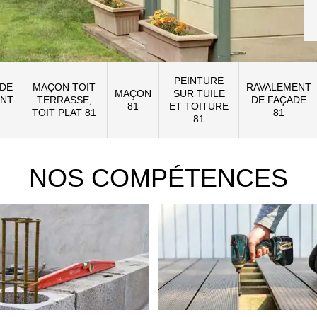
PEINTURE
 DE
MAÇON TOIT
RAVALEMENT
MAÇON
SUR TUILE
NT
TERRASSE,
DE FAÇADE
81
ET TOITURE
TOIT PLAT 81
81
81
NOS COMPÉTENCES