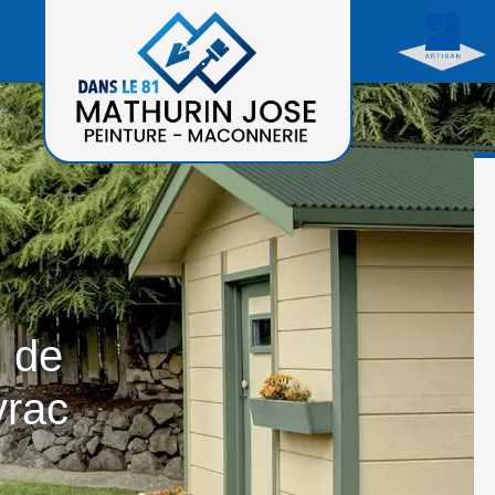
n de
rac