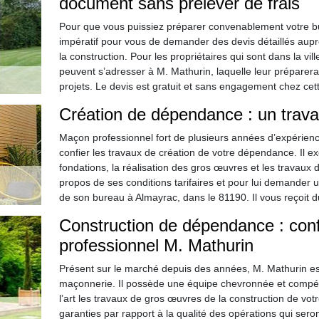
document sans prélever de frais
Pour que vous puissiez préparer convenablement votre bud
impératif pour vous de demander des devis détaillés aupr
la construction. Pour les propriétaires qui sont dans la vil
peuvent s’adresser à M. Mathurin, laquelle leur préparera 
projets. Le devis est gratuit et sans engagement chez cett
Création de dépendance : un travai
Maçon professionnel fort de plusieurs années d’expérience
confier les travaux de création de votre dépendance. Il e
fondations, la réalisation des gros œuvres et les travaux d
propos de ses conditions tarifaires et pour lui demander u
de son bureau à Almayrac, dans le 81190. Il vous reçoit d
Construction de dépendance : conf
professionnel M. Mathurin
Présent sur le marché depuis des années, M. Mathurin es
maçonnerie. Il possède une équipe chevronnée et compét
l’art les travaux de gros œuvres de la construction de v
garanties par rapport à la qualité des opérations qui ser