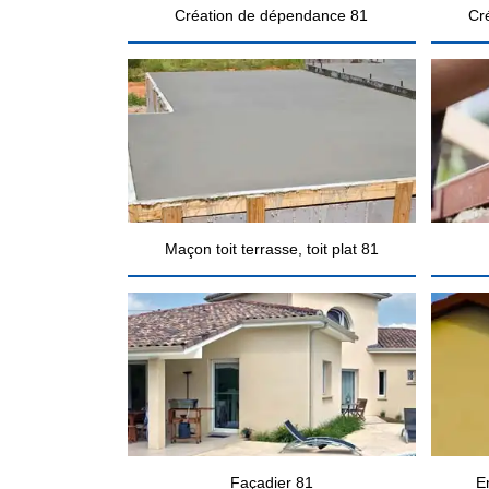
Création de dépendance 81
Cr
Maçon toit terrasse, toit plat 81
Façadier 81
E