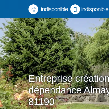
indisponible
indisponible
Entreprise créatio
dépendance Almay
81190