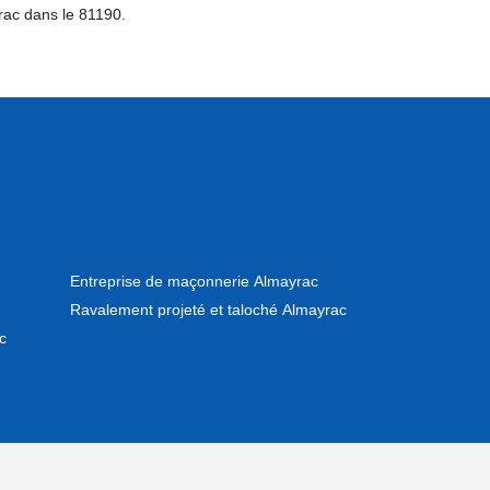
rac dans le 81190.
Entreprise de maçonnerie Almayrac
Ravalement projeté et taloché Almayrac
c