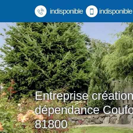
indisponible
indisponible
Entreprise créatio
dépendance Coufo
81800