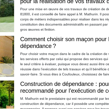
pour la réalisation de vos travaux
Pour une mise en œuvre de vos travaux de création de dé
81800, il est conseillé de faire appel à M. Mathurin. Il 
corps de métiers indispensables pour réaliser dans les règl
constitution des documents administratifs en passant par l
gros œuvres et finition.
Comment choisir son maçon pour l
dépendance ?
Pour choisir votre maçon dans le cadre de la création de
les services offerts par celui qui propose des services qu
le seul critère à évaluer, puisque vous devez aussi être
réussie dans l’exécution de tels travaux et qu’il bénéficie
savoir-faire. Si vous êtes à Coufouleux, choisissez de fai
Construction de dépendance : pour
recommandé pour l’exécution de ce
M. Mathurin est le prestataire qui est recommandé par les
construction de dépendance, car il possède une compéte
maçonneries. Il propose aussi ses services pour les trava