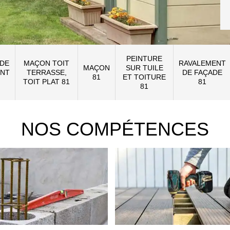
PEINTURE
 DE
MAÇON TOIT
RAVALEMENT
MAÇON
SUR TUILE
NT
TERRASSE,
DE FAÇADE
81
ET TOITURE
TOIT PLAT 81
81
81
NOS COMPÉTENCES