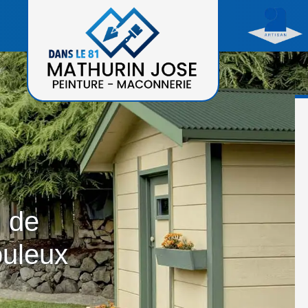
n de
uleux