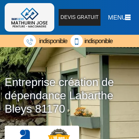
MENU
DEVIS GRATUIT
indisponible
indisponible
Entreprise création de
dépendance Labarthe
Bleys 81170