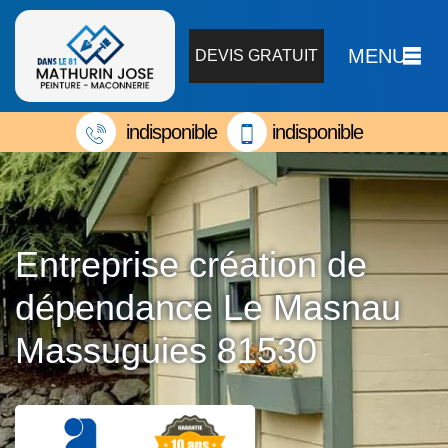
MENU
DEVIS GRATUIT
indisponible
indisponible
Entreprise création de
dépendance Le Masnau
Massuguies 81530