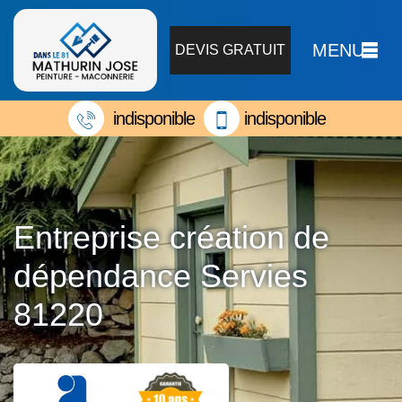
MENU
DEVIS GRATUIT
indisponible
indisponible
Entreprise création de
dépendance Servies
81220