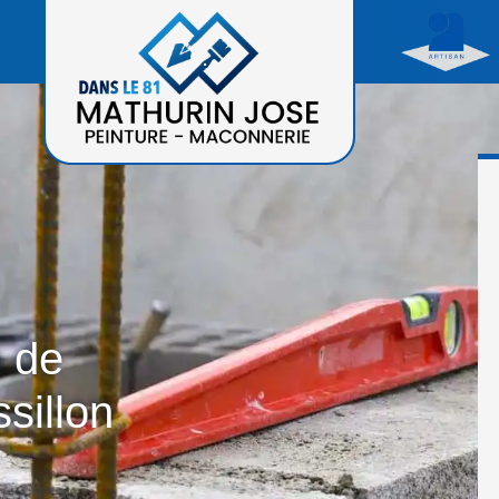
n de
sillon