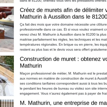
dans le 81200, orientez vous vers les prestations offertes 
Créez de murets afin de délimiter
Mathurin à Aussillon dans le 81200
Ça fait des mois que votre domaine nécessite une clôture
professionnelle dans ce cas. Et si vous voulez vraiment c
venez chez M. Mathurin à Aussillon dans le 81200 la plus
maitrise parfaitement les règles, les techniques et les ma
températures régionales. En brique ou en pierre, les équ
restent au plus bas et le devis vous sera offert gratuiteme
Construction de muret : obtenez v
Mathurin
Maçon professionnel de métier, M. Mathurin est le presta
aux normes en matière de construction de muret à Aussillo
ses conditions tarifaires correspondent aussi à tous les b
le pendant les heures de bureau ou visitez son site intern
engagement. Vous n’aurez également pas à payer de frais
M. Mathurin, une entreprise de ma