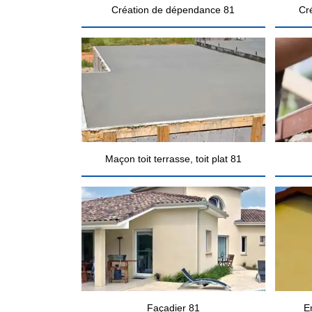
Création de dépendance 81
Cr
Maçon toit terrasse, toit plat 81
Façadier 81
E