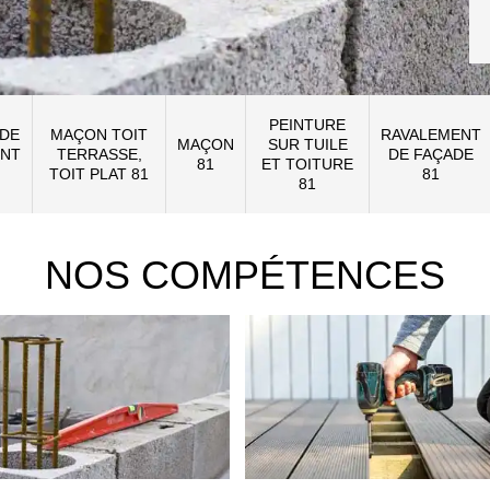
PEINTURE
 DE
MAÇON TOIT
RAVALEMENT
MAÇON
SUR TUILE
NT
TERRASSE,
DE FAÇADE
81
ET TOITURE
TOIT PLAT 81
81
81
NOS COMPÉTENCES