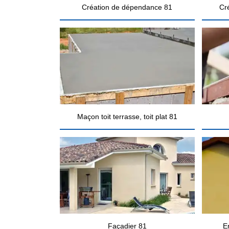
Création de dépendance 81
Cr
Maçon toit terrasse, toit plat 81
Façadier 81
E