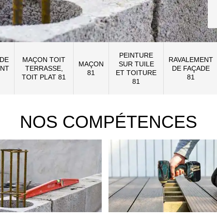
PEINTURE
 DE
MAÇON TOIT
RAVALEMENT
MAÇON
SUR TUILE
NT
TERRASSE,
DE FAÇADE
81
ET TOITURE
TOIT PLAT 81
81
81
NOS COMPÉTENCES