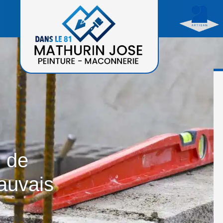
n de
auvais