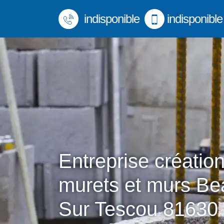
indisponible
indisponible
Entreprise créatio
murets et murs Be
Sur Tescou 81630