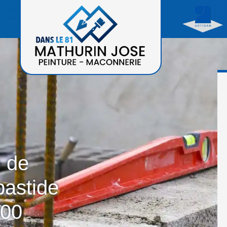
n de
bastide
500