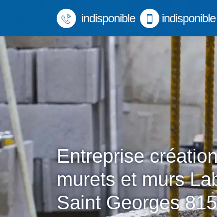
indisponible
indisponible
Entreprise créatio
murets et murs La
Saint Georges 81