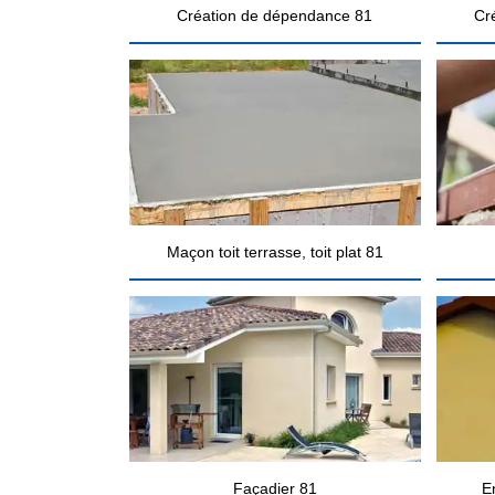
Création de dépendance 81
Cr
Maçon toit terrasse, toit plat 81
Façadier 81
E