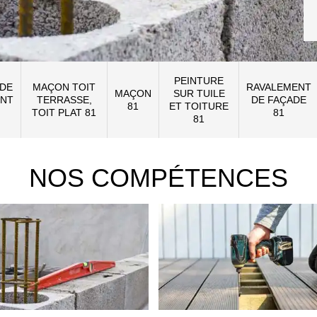
PEINTURE
 DE
MAÇON TOIT
RAVALEMENT
MAÇON
SUR TUILE
NT
TERRASSE,
DE FAÇADE
81
ET TOITURE
TOIT PLAT 81
81
81
NOS COMPÉTENCES