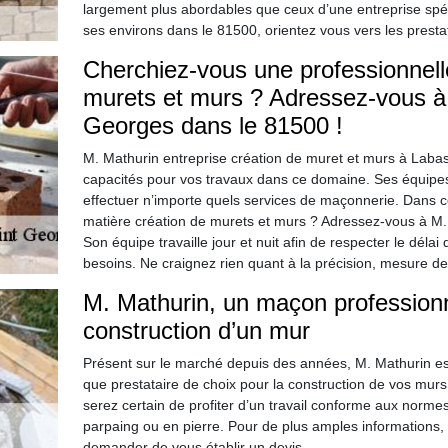
largement plus abordables que ceux d’une entreprise spéc
ses environs dans le 81500, orientez vous vers les prestat
Cherchiez-vous une professionnell
murets et murs ? Adressez-vous à 
Georges dans le 81500 !
M. Mathurin entreprise création de muret et murs à Laba
capacités pour vos travaux dans ce domaine. Ses équipes
effectuer n’importe quels services de maçonnerie. Dans c
matière création de murets et murs ? Adressez-vous à M.
Son équipe travaille jour et nuit afin de respecter le délai 
besoins. Ne craignez rien quant à la précision, mesure de 
M. Mathurin, un maçon professionn
construction d’un mur
Présent sur le marché depuis des années, M. Mathurin es
que prestataire de choix pour la construction de vos murs
serez certain de profiter d’un travail conforme aux norme
parpaing ou en pierre. Pour de plus amples informations, v
demander de vous établir un devis.