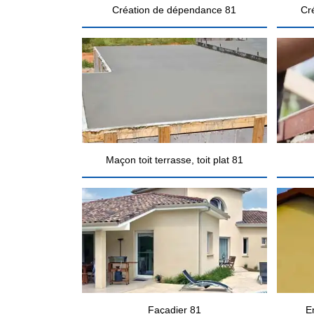
Création de dépendance 81
Cr
Maçon toit terrasse, toit plat 81
Façadier 81
E