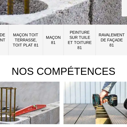
PEINTURE
 DE
MAÇON TOIT
RAVALEMENT
MAÇON
SUR TUILE
NT
TERRASSE,
DE FAÇADE
81
ET TOITURE
TOIT PLAT 81
81
81
NOS COMPÉTENCES