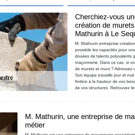
Cherchiez-vous une
création de muret
Mathurin à Le Sequ
M. Mathurin entreprise créatio
possède les capacités pour vo
douées de talents polyvalents q
maçonnerie. Dans ce cas, si vo
de murets et murs ? Adressez-
Son équipe travaille jour et nuit
finition à la hauteur de vos bes
de vos structures. Retrouvez les
M. Mathurin, une entreprise de ma
métier
M. Mathurin est une entreprise de maçonnerie possédant