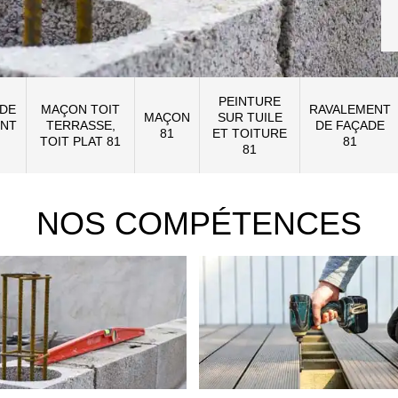
PEINTURE
 DE
MAÇON TOIT
RAVALEMENT
MAÇON
SUR TUILE
NT
TERRASSE,
DE FAÇADE
81
ET TOITURE
TOIT PLAT 81
81
81
NOS COMPÉTENCES