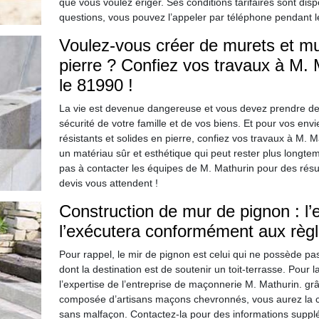
que vous voulez ériger. Ses conditions tarifaires sont disp
questions, vous pouvez l’appeler par téléphone pendant 
Voulez-vous créer de murets et mur
pierre ? Confiez vos travaux à M.
le 81990 !
La vie est devenue dangereuse et vous devez prendre des
sécurité de votre famille et de vos biens. Et pour vos env
résistants et solides en pierre, confiez vos travaux à M. 
un matériau sûr et esthétique qui peut rester plus longtem
pas à contacter les équipes de M. Mathurin pour des résult
devis vous attendent !
Construction de mur de pignon : l’
l’exécutera conformément aux règle
Pour rappel, le mir de pignon est celui qui ne possède pas 
dont la destination est de soutenir un toit-terrasse. Pour l
l’expertise de l’entreprise de maçonnerie M. Mathurin. g
composée d’artisans maçons chevronnés, vous aurez la cert
sans malfaçon. Contactez-la pour des informations suppl