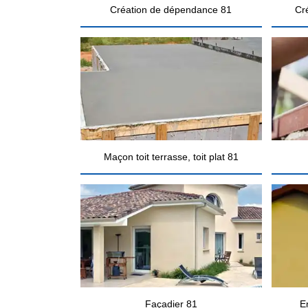
Création de dépendance 81
Cr
Maçon toit terrasse, toit plat 81
Façadier 81
E