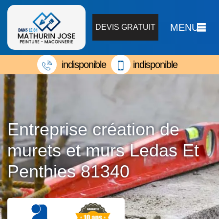
MENU
DEVIS GRATUIT
indisponible
indisponible
Entreprise création de
murets et murs Ledas Et
Penthies 81340