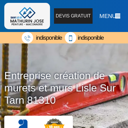
MENU
DEVIS GRATUIT
indisponible
indisponible
Entreprise création de
murets et murs Lisle Sur
Tarn 81310