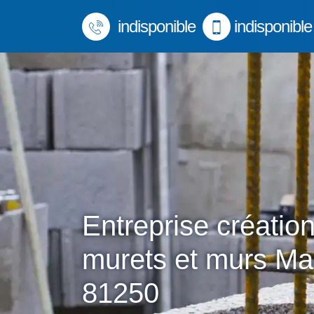
indisponible
indisponible
Entreprise créatio
murets et murs Ma
81250