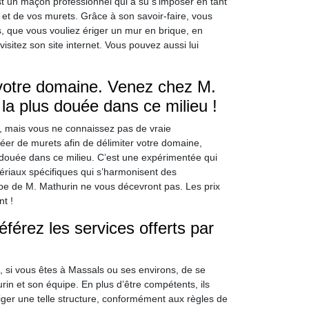
t un maçon professionnel qui a su s’imposer en tant
 et de vos murets. Grâce à son savoir-faire, vous
s, que vous vouliez ériger un mur en brique, en
isitez son site internet. Vous pouvez aussi lui
 votre domaine. Venez chez M.
la plus douée dans ce milieu !
, mais vous ne connaissez pas de vraie
réer de murets afin de délimiter votre domaine,
douée dans ce milieu. C’est une expérimentée qui
tériaux spécifiques qui s’harmonisent des
ipe de M. Mathurin ne vous décevront pas. Les prix
nt !
férez les services offerts par
, si vous êtes à Massals ou ses environs, de se
rin et son équipe. En plus d’être compétents, ils
ger une telle structure, conformément aux règles de