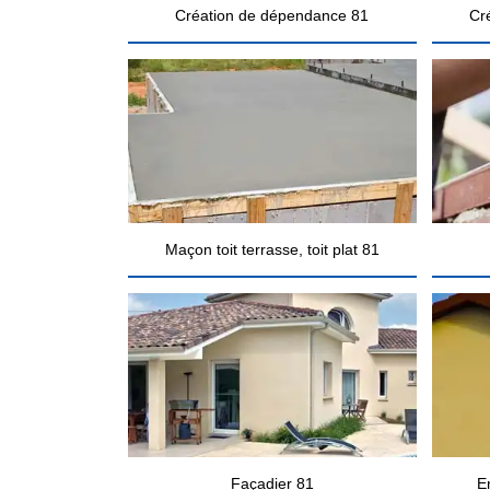
Création de dépendance 81
Cr
Maçon toit terrasse, toit plat 81
Façadier 81
E