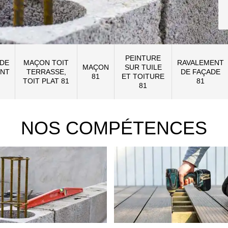
PEINTURE
 DE
MAÇON TOIT
RAVALEMENT
MAÇON
SUR TUILE
NT
TERRASSE,
DE FAÇADE
81
ET TOITURE
TOIT PLAT 81
81
81
NOS COMPÉTENCES