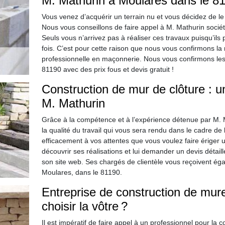
M. Mathurin à Moulares dans le 81
Vous venez d’acquérir un terrain nu et vous décidez de le 
Nous vous conseillons de faire appel à M. Mathurin socié
Seuls vous n’arrivez pas à réaliser ces travaux puisqu’ils
fois. C’est pour cette raison que nous vous confirmons la 
professionnelle en maçonnerie. Nous vous confirmons le
81190 avec des prix fous et devis gratuit !
Construction de mur de clôture : un 
M. Mathurin
Grâce à la compétence et à l’expérience détenue par M. M
la qualité du travail qui vous sera rendu dans le cadre de 
efficacement à vos attentes que vous voulez faire ériger 
découvrir ses réalisations et lui demander un devis déta
son site web. Ses chargés de clientèle vous reçoivent ég
Moulares, dans le 81190.
Entreprise de construction de mure
choisir la vôtre ?
Il est impératif de faire appel à un professionnel pour la 