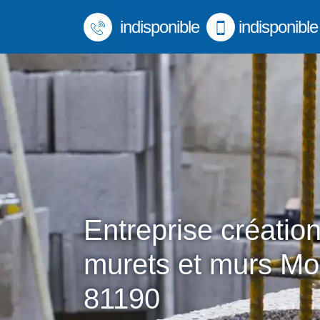
indisponible
indisponible
Entreprise créatio
murets et murs Mo
81190