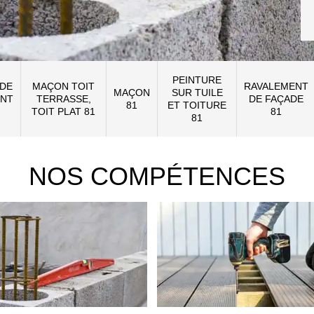
PEINTURE
 DE
MAÇON TOIT
RAVALEMENT
MAÇON
SUR TUILE
NT
TERRASSE,
DE FAÇADE
81
ET TOITURE
TOIT PLAT 81
81
81
NOS COMPÉTENCES