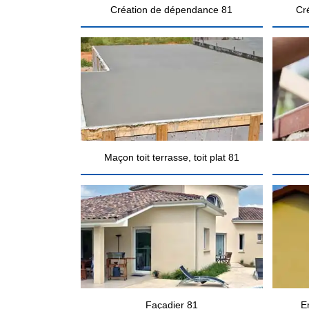
Création de dépendance 81
Cr
Maçon toit terrasse, toit plat 81
Façadier 81
E