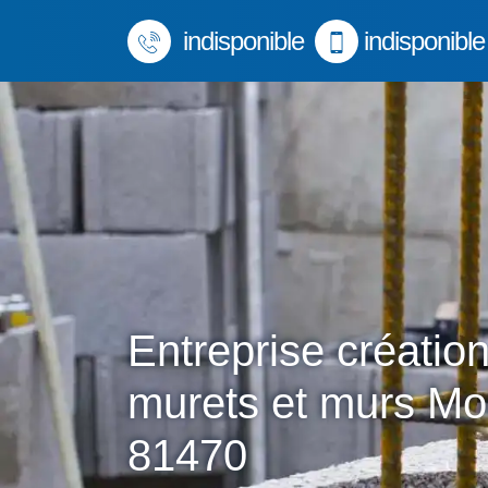
indisponible
indisponible
Entreprise créatio
murets et murs M
81470