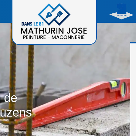
n de
ouzens