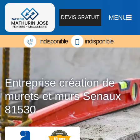
MENU
DEVIS GRATUIT
indisponible
indisponible
Entreprise création de
murets et murs Senaux
81530