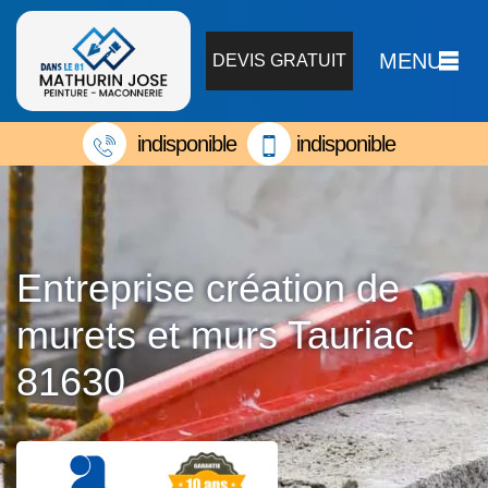
MENU
DEVIS GRATUIT
indisponible
indisponible
Entreprise création de
murets et murs Tauriac
81630