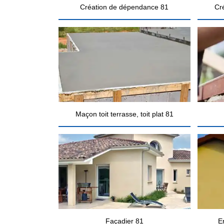
Création de dépendance 81
Cr
Maçon toit terrasse, toit plat 81
Façadier 81
E