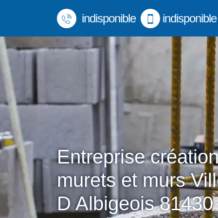
indisponible
indisponible
Entreprise créatio
murets et murs Vil
D Albigeois 81430