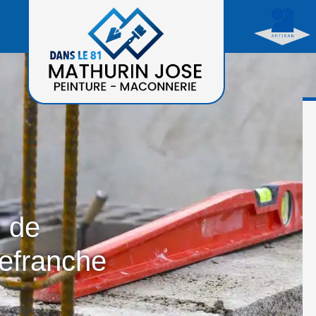
n de
lefranche