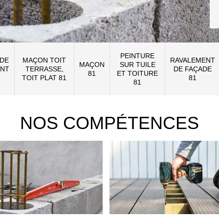
PEINTURE
 DE
MAÇON TOIT
RAVALEMENT
MAÇON
SUR TUILE
NT
TERRASSE,
DE FAÇADE
81
ET TOITURE
TOIT PLAT 81
81
81
NOS COMPÉTENCES