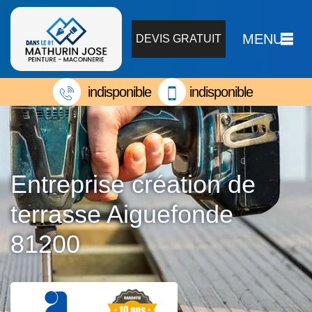
MENU
DEVIS GRATUIT
indisponible
indisponible
Entreprise création de
terrasse Aiguefonde
81200