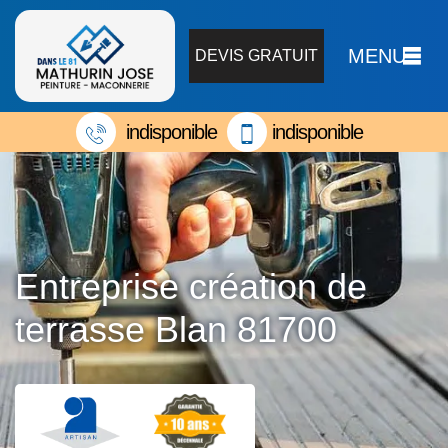
MENU
DEVIS GRATUIT
indisponible
indisponible
Entreprise création de
terrasse Blan 81700