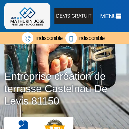
MENU
DEVIS GRATUIT
indisponible
indisponible
Entreprise création de
terrasse Castelnau De
Levis 81150