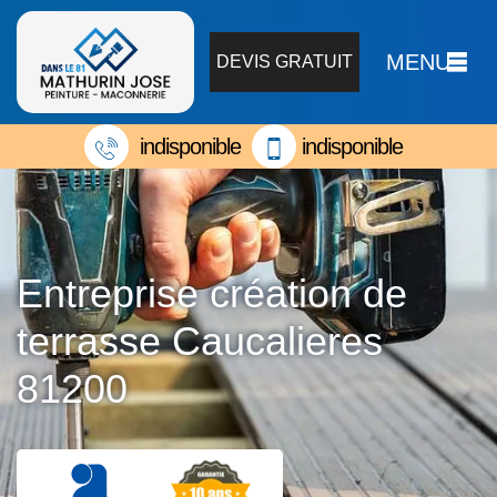
MENU
DEVIS GRATUIT
indisponible
indisponible
Entreprise création de
terrasse Caucalieres
81200