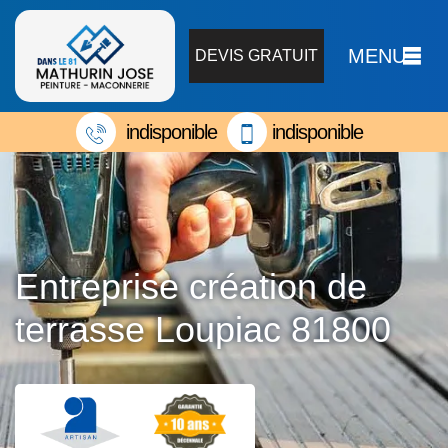
MENU
DEVIS GRATUIT
indisponible
indisponible
Entreprise création de
terrasse Loupiac 81800