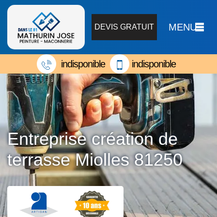
MENU
DEVIS GRATUIT
indisponible
indisponible
Entreprise création de
terrasse Miolles 81250