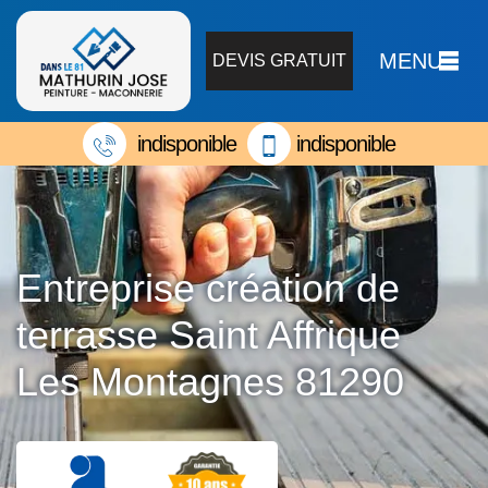
MENU
DEVIS GRATUIT
indisponible
indisponible
Entreprise création de
terrasse Saint Affrique
Les Montagnes 81290