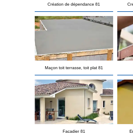
Création de dépendance 81
Cr
Maçon toit terrasse, toit plat 81
Façadier 81
E