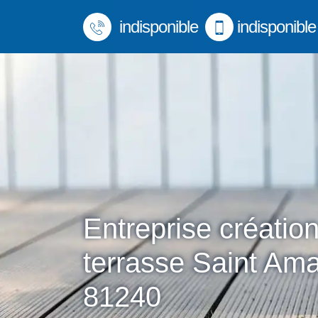
indisponible
indisponible
Entreprise créatio
terrasse Saint Am
81240