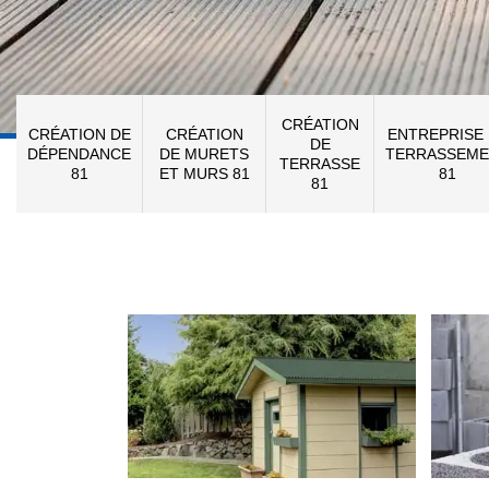
CRÉATION
CRÉATION DE
CRÉATION
ENTREPRISE
DE
DÉPENDANCE
DE MURETS
TERRASSEME
TERRASSE
81
ET MURS 81
81
81