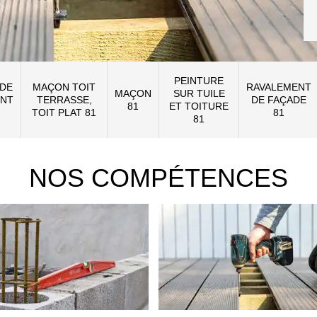
PEINTURE
 DE
MAÇON TOIT
RAVALEMENT
MAÇON
SUR TUILE
NT
TERRASSE,
DE FAÇADE
81
ET TOITURE
TOIT PLAT 81
81
81
NOS COMPÉTENCES