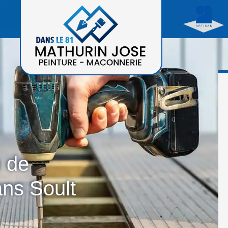
n de
ans Soult