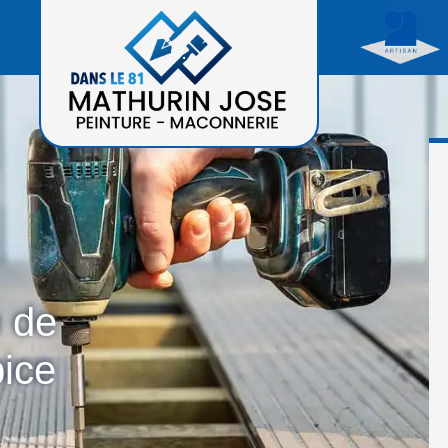
n de
pice