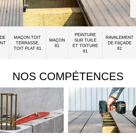
PEINTURE
 DE
MAÇON TOIT
RAVALEMENT
MAÇON
SUR TUILE
NT
TERRASSE,
DE FAÇADE
81
ET TOITURE
TOIT PLAT 81
81
81
NOS COMPÉTENCES