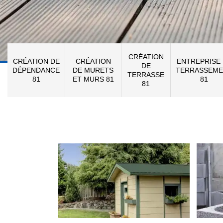
CRÉATION
CRÉATION DE
CRÉATION
ENTREPRISE
DE
DÉPENDANCE
DE MURETS
TERRASSEME
TERRASSE
81
ET MURS 81
81
81