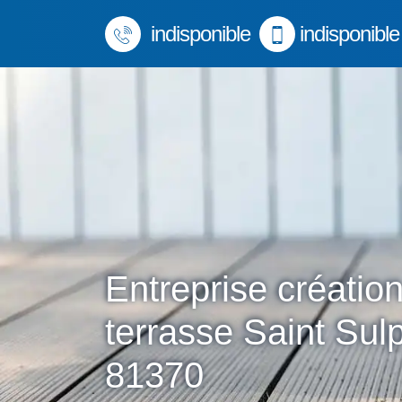
indisponible
indisponible
Entreprise créatio
terrasse Saint Sul
81370