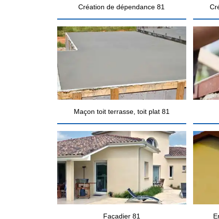
Création de dépendance 81
Cr
Maçon toit terrasse, toit plat 81
Façadier 81
E