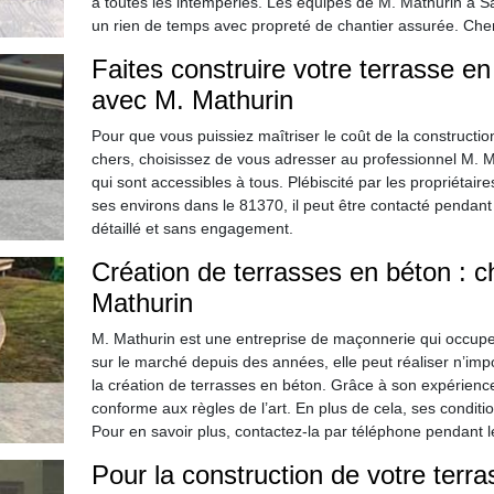
à toutes les intempéries. Les équipes de M. Mathurin à Sa
un rien de temps avec propreté de chantier assurée. Cherch
Faites construire votre terrasse e
avec M. Mathurin
Pour que vous puissiez maîtriser le coût de la construction
chers, choisissez de vous adresser au professionnel M. Mat
qui sont accessibles à tous. Plébiscité par les propriétaire
ses environs dans le 81370, il peut être contacté penda
détaillé et sans engagement.
Création de terrasses en béton : ch
Mathurin
M. Mathurin est une entreprise de maçonnerie qui occupe
sur le marché depuis des années, elle peut réaliser n’imp
la création de terrasses en béton. Grâce à son expérience e
conforme aux règles de l’art. En plus de cela, ses conditio
Pour en savoir plus, contactez-la par téléphone pendant 
Pour la construction de votre terra