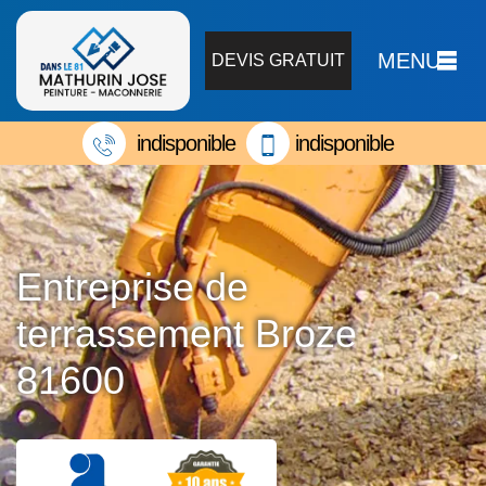
MENU
DEVIS GRATUIT
indisponible
indisponible
Entreprise de
terrassement Broze
81600