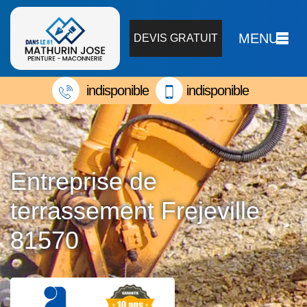
MENU
DEVIS GRATUIT
indisponible
indisponible
Entreprise de
terrassement Frejeville
81570