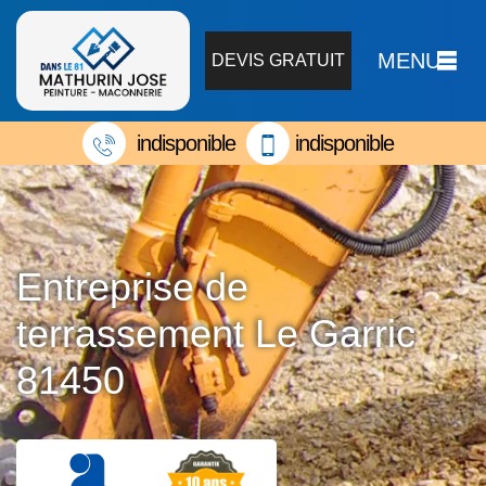
MENU
DEVIS GRATUIT
indisponible
indisponible
Entreprise de
terrassement Le Garric
81450