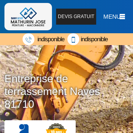
MENU
DEVIS GRATUIT
indisponible
indisponible
Entreprise de
terrassement Naves
81710