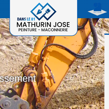
assement
0