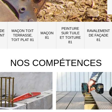
PEINTURE
 DE
MAÇON TOIT
RAVALEMENT
MAÇON
SUR TUILE
NT
TERRASSE,
DE FAÇADE
81
ET TOITURE
TOIT PLAT 81
81
81
NOS COMPÉTENCES