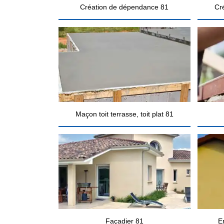
Création de dépendance 81
Cr
Maçon toit terrasse, toit plat 81
Façadier 81
E