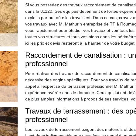
Si vous possédez des travaux raccordement de canalisat
dans le 81120. Ses équipes détiennent de fortes expérie
exploits partout où elles travaillent. Dans ce cas, croyez 
vos travaux avec M. Mathurin entreprise de TP à Roumeg
vous rapidement pour étudier vos travaux et voir tous les 
toutes vos structures et tous vos biens dans les périmètres
ici les prix et devis resteront à la hauteur de votre budget 
Raccordement de canalisation : un t
professionnel
Pour réaliser des travaux de raccordement de canalisation, 
nécessite des engins spécifiques. Pour vos travaux de rac
appel à l’expertise du terrassier professionnel M. Mathur
expérience avérée dans le domaine. Ceux qui lui ont déjà 
de plus amples informations à propos de ses services, vo
Travaux de terrassement : des opér
professionnel
Les travaux de terrassement exigent des matériels et des
Il est donc indispensable que vous fassiez appel à un pro