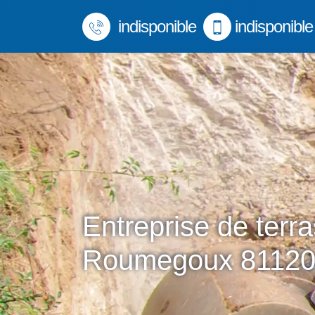
indisponible
indisponible
Entreprise de terr
Roumegoux 8112