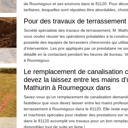
de Roumegoux et ses environs dans le 81120. Pour découvr
tarifaires, lesquelles sont réputées être abordables, chois
Pour des travaux de terrassement 
Société spécialiste des travaux de terrassement, M. Mathu
vous voulez réussir les opérations préalables à la constr
possède des équipes de terrassiers chevronnés qui utilise
d’intervention. Les prix appliqués par ce prestataire ne 
détaillé en la contactant pendant les heures de bureau.
à Roumegoux.
Le remplacement de canalisation c’e
devez la laissez entre les mains 
Mathurin à Roumegoux dans
Savez-vous qu’un remplacement de canalisation demande 
fastidieux que vous devez laisser entre les mains profes
terrassement à Roumegoux dans le 81120. Elle reste expé
et machines spéciales pour réaliser des prestations su
dans le 81120 accomplit vos travaux pour un bon remplace
disponibles tout de suite en ligne !