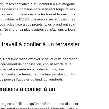
ion, faites confiance à M. Mathurin à Roumegoux
nces dans ce domaine et réussissent toujours ses
aussi ses compétences à votre tour et laissez tous
oux dans le 81120. Elle envoie ses équipes chez
obstacles face à vos projets. Elles prendront soin
. Ne cherchez plus d’autres satisfactions ailleurs,
!
ravail à confier à un terrassier
il est impératif d’excaver le sol et cette opération
cordement de canalisation, choisissez de faire
in, lequel possède en plus des engins, une
fait confiance témoignent de leur satisfaction. Pour
us pouvez l’appeler du lundi au vendredi.
ations à confier à un
 engins spécifiques qu’un profane ne peut disposer.
fessionnel comme l’entreprise M. Mathurin. Celle-ci