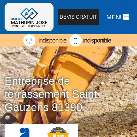
MENU
DEVIS GRATUIT
indisponible
indisponible
Entreprise de
terrassement Saint
Gauzens 81390