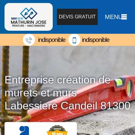
MENU
DEVIS GRATUIT
indisponible
indisponible
Entreprise création de
murets et murs
Labessiere Candeil 81300