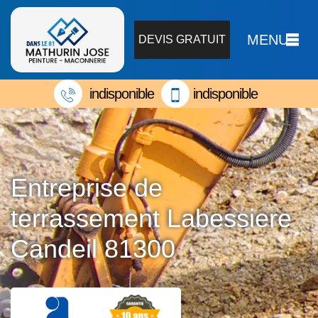
MENU
DEVIS GRATUIT
indisponible
indisponible
Entreprise de
terrassement Labessiere
Candeil 81300