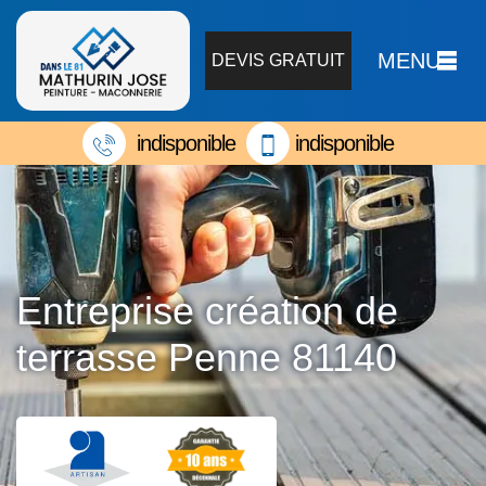
MENU
DEVIS GRATUIT
indisponible
indisponible
Entreprise création de
terrasse Penne 81140