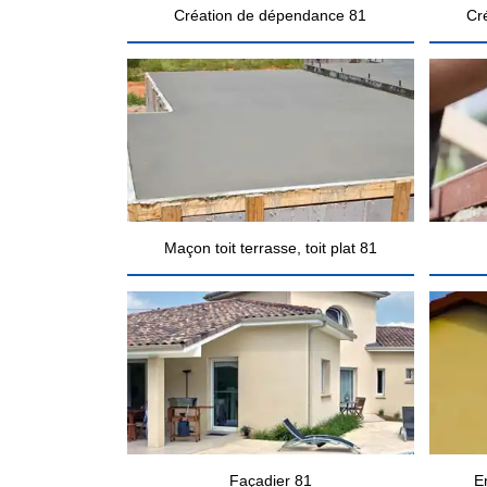
Création de dépendance 81
Cr
Maçon toit terrasse, toit plat 81
Façadier 81
E