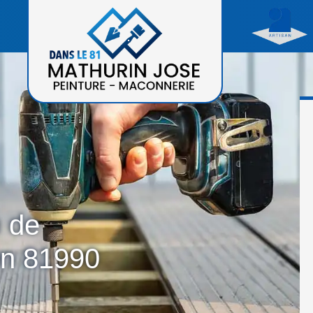
n de
on 81990