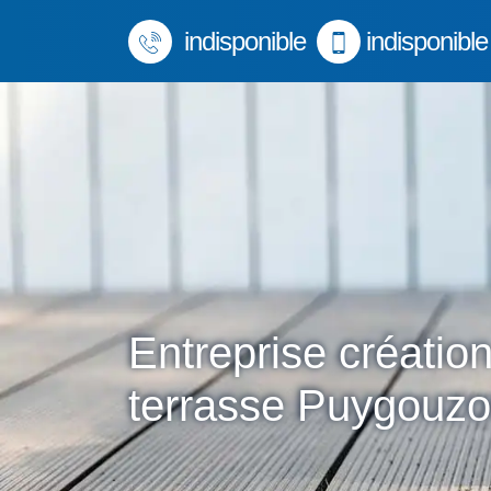
indisponible
indisponible
Entreprise créatio
terrasse Puygouz