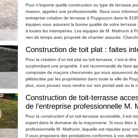
Pour n’importe quelle construction ou type de terrasse po
maison, appelez une professionnelle. Nous vous informon
entreprise création de terrasse à Puygouzon dans le 8199
équipes vous assurent la bonne qualité de votre terrasse et
à toutes les intempéries. Les équipes de M. Mathurin à 
rien de temps avec propreté de chantier assurée. Cherchez 
Construction de toit plat : faites i
Pour la création d’un toit plat ou toit-terrasse, c’est-à-dir
surplombant une propriété, il est recommandé de faire app
composée de maçons chevronnés qui vous assureront des t
plébiscitée par les propriétaires dans toute la ville de P
plus, vous pouvez vous rendre sur son portail web ou le c
Construction de toit-terrasse access
de l’entreprise professionnelle M. 
Pour la construction d’un toit-terrasse accessible, il est i
expert dans le domaine de la maçonnerie. Si vous êtes à 
professionnelle M. Mathurin, laquelle est réputée pour so
Il vous proposera des prestations conformes à vos attente