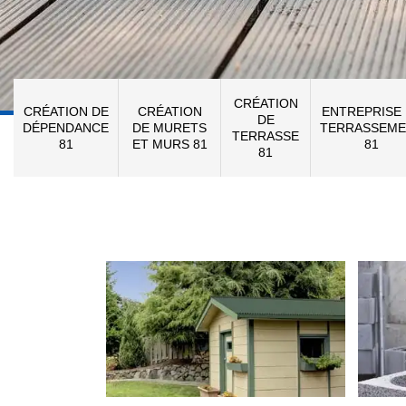
CRÉATION
CRÉATION DE
CRÉATION
ENTREPRISE
DE
DÉPENDANCE
DE MURETS
TERRASSEME
TERRASSE
81
ET MURS 81
81
81