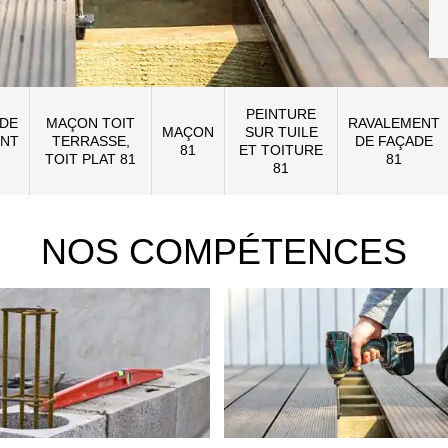
PEINTURE
 DE
MAÇON TOIT
RAVALEMENT
MAÇON
SUR TUILE
NT
TERRASSE,
DE FAÇADE
81
ET TOITURE
TOIT PLAT 81
81
81
NOS COMPÉTENCES