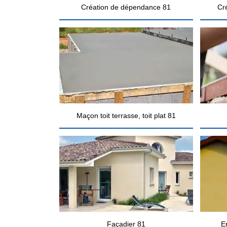
Création de dépendance 81
Cr
Maçon toit terrasse, toit plat 81
Façadier 81
E