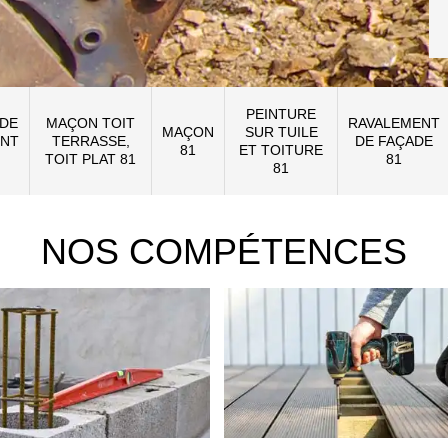
PEINTURE
 DE
MAÇON TOIT
RAVALEMENT
MAÇON
SUR TUILE
NT
TERRASSE,
DE FAÇADE
81
ET TOITURE
TOIT PLAT 81
81
81
NOS COMPÉTENCES