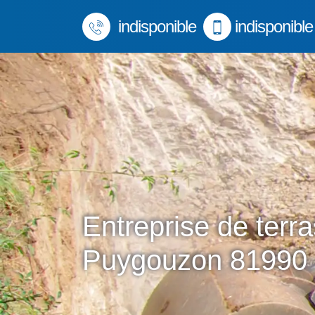
indisponible
indisponible
Entreprise de terr
Puygouzon 81990