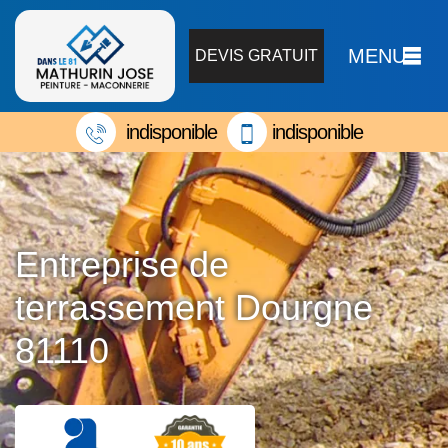
MENU
DEVIS GRATUIT
indisponible
indisponible
Entreprise de
terrassement Dourgne
81110