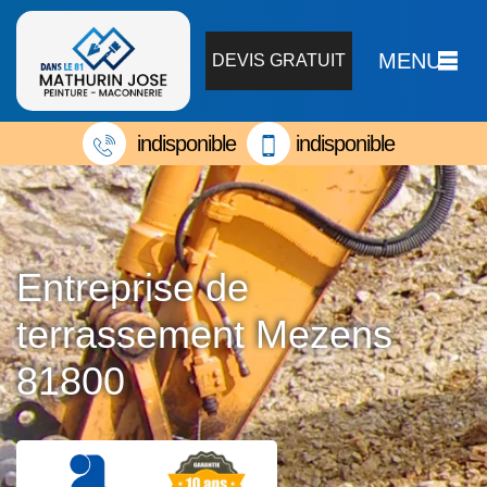
MENU
DEVIS GRATUIT
indisponible
indisponible
Entreprise de
terrassement Mezens
81800