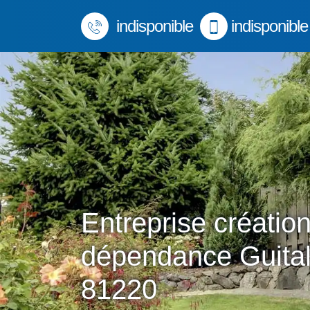
indisponible
indisponible
Entreprise créatio
dépendance Guita
81220