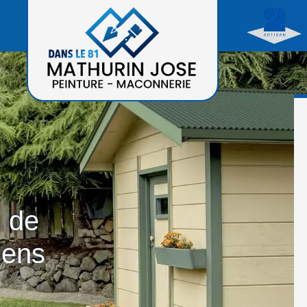
n de
lens