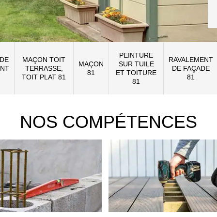
PEINTURE
 DE
MAÇON TOIT
RAVALEMENT
MAÇON
SUR TUILE
NT
TERRASSE,
DE FAÇADE
81
ET TOITURE
TOIT PLAT 81
81
81
NOS COMPÉTENCES