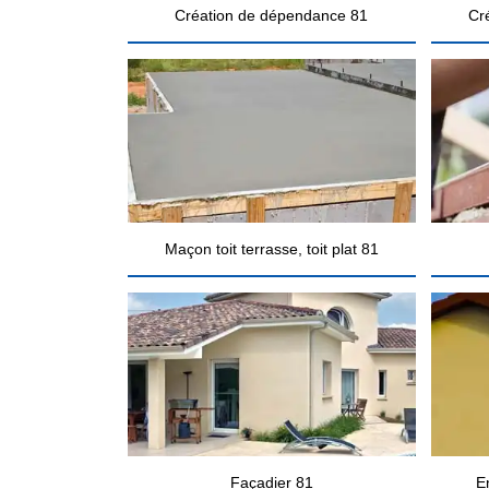
Création de dépendance 81
Cr
Maçon toit terrasse, toit plat 81
Façadier 81
E